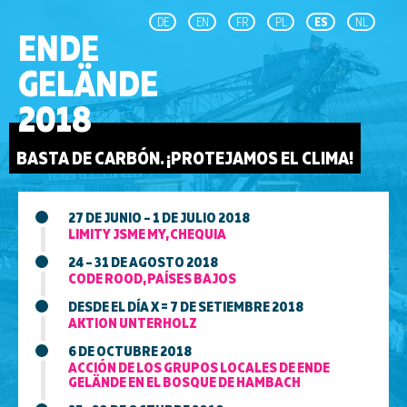
DE
EN
FR
PL
ES
NL
ENDE
GELÄNDE
2018
BASTA DE CARBÓN. ¡PROTEJAMOS EL CLIMA!
27 DE JUNIO – 1 DE JULIO 2018
LIMITY JSME MY, CHEQUIA
24 – 31 DE AGOSTO 2018
CODE ROOD, PAÍSES BAJOS
DESDE EL DÍA X = 7 DE SETIEMBRE 2018
AKTION UNTERHOLZ
6 DE OCTUBRE 2018
ACCIÓN DE LOS GRUPOS LOCALES DE ENDE
GELÄNDE EN EL BOSQUE DE HAMBACH